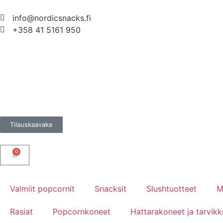
info@nordicsnacks.fi
+358 41 5161 950
Tilauskaavake
0
Valmiit popcornit
Snacksit
Slushtuotteet
M
Rasiat
Popcornkoneet
Hattarakoneet ja tarvikk