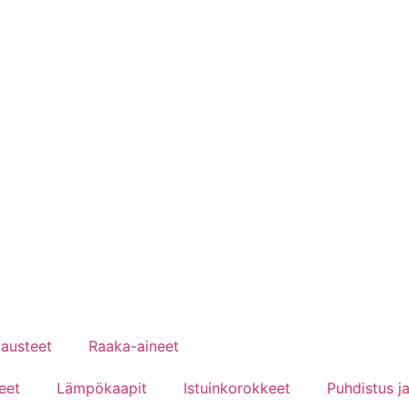
austeet
Raaka-aineet
eet
Lämpökaapit
Istuinkorokkeet
Puhdistus ja