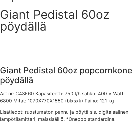
Giant Pedistal 60oz
pöydällä
Giant Pedistal 60oz popcornkone
pöydällä
Art.nr: C43E60 Kapasiteetti: 750 l/h sähkö: 400 V Watt:
6800 Mitat: 1070X770X1550 (blxsxk) Paino: 121 kg
Lisätiedot: ruostumaton pannu ja pöytä sis. digitalaalinen
lämpötilamittari, maissisäiliö. *Onepop standardina.