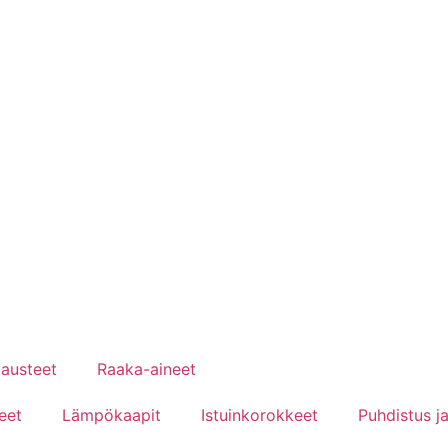
austeet
Raaka-aineet
eet
Lämpökaapit
Istuinkorokkeet
Puhdistus ja