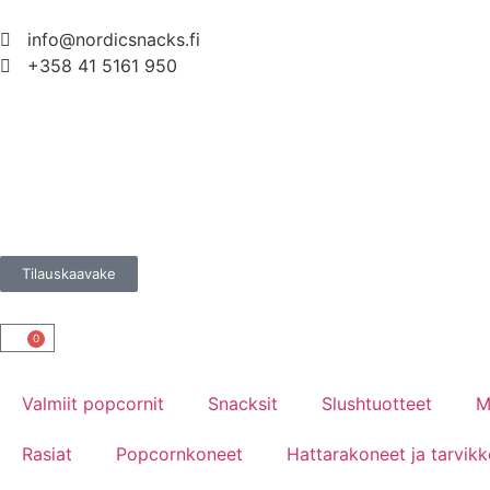
info@nordicsnacks.fi
+358 41 5161 950
Tilauskaavake
0
Valmiit popcornit
Snacksit
Slushtuotteet
M
Rasiat
Popcornkoneet
Hattarakoneet ja tarvikk