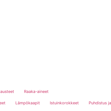
austeet
Raaka-aineet
eet
Lämpökaapit
Istuinkorokkeet
Puhdistus ja