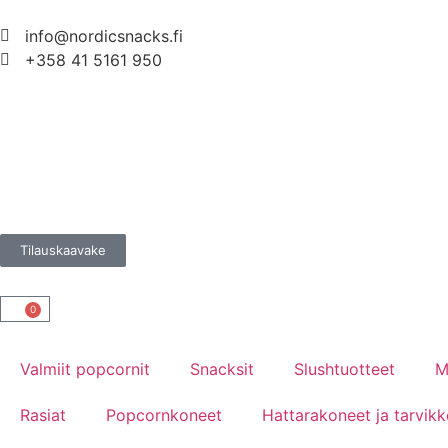
info@nordicsnacks.fi
+358 41 5161 950
Tilauskaavake
0
Valmiit popcornit
Snacksit
Slushtuotteet
M
Rasiat
Popcornkoneet
Hattarakoneet ja tarvikk